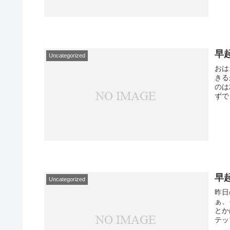
早
Uncategorized
おは
きる
のは
ずで
早
Uncategorized
昨日
ぁ、
とか
テッ