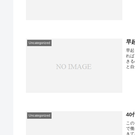
早
Uncategorized
早起
れば
きる
と自
4
Uncategorized
この
で働
きて