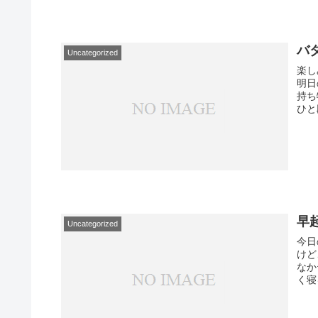
バ
Uncategorized
楽し
明日
持ち
ひと
早
Uncategorized
今日
けど
なか
く寝