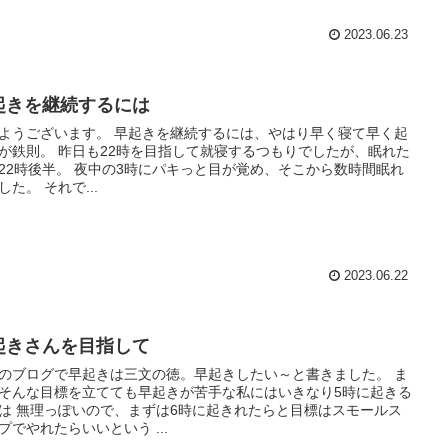
2023.06.23
起きを継続するには
ようございます。 早起きを継続するには、やはり早く寝て早く起
が鉄則。 昨日も22時を目指して就寝するつもりでしたが、眠れた
22時後半。 夜中の3時にパキっと目が覚め、そこから数時間眠れ
した。 それで...
2023.06.22
起きさんを目指して
のブログで早起きは三文の徳。早起きしたい～と書きました。 ま
そんな目標を立てても早起きが苦手な私にはいきなり5時に起きる
は 無理っぽいので、まずは6時に起きれたらと目標はスモールス
プでやれたらいいという ...